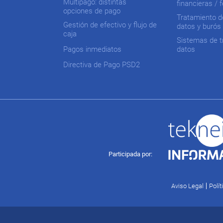
Multipago: distintas
financieras / 
opciones de pago
Tratamiento d
Gestión de efectivo y flujo de
datos y burós
caja
Sistemas de t
Pagos inmediatos
datos
Directiva de Pago PSD2
Abierta
Participada
por:
opciones
de
Participada por:
configuración
Pie de página
Aviso Legal
Polít