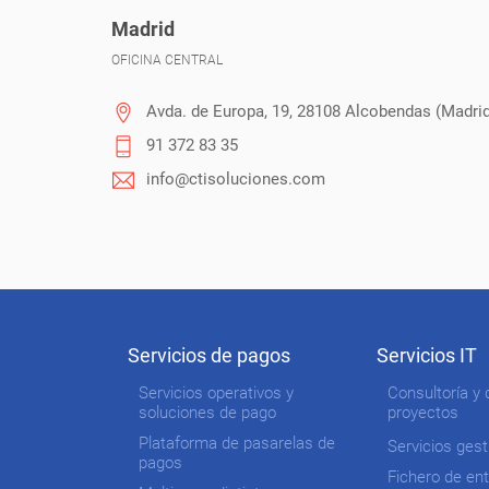
Madrid
OFICINA CENTRAL
Avda. de Europa, 19, 28108 Alcobendas (Madri
91 372 83 35
info@ctisoluciones.com
Servicios de pagos
Servicios IT
Servicios operativos y
Consultoría y 
soluciones de pago
proyectos
Plataforma de pasarelas de
Servicios ges
pagos
Fichero de en