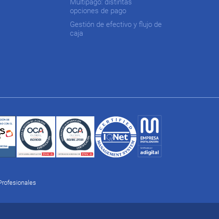
Multipago: distintas
opciones de pago
Gestión de efectivo y flujo de
caja
Profesionales