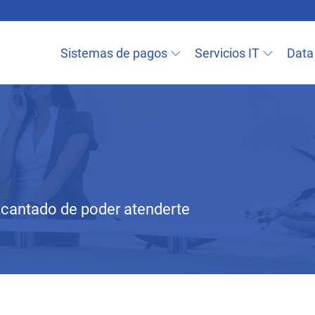
Pasar
al
ción principal
contenido
Sistemas de pagos
Servicios IT
Data
principal
ncantado de poder atenderte