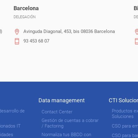
Barcelona
B
DELEGACIÓN
D
d)
Avinguda Diagonal, 453, bis 08036 Barcelona
93 453 68 07
Data management
CTI Solucio
desarrollo de
Productos ex
Contact Center
Soluciones
Gestión de cuentas a cobrar
tionados IT
/ Factoring
CSO para e
tidades
Normaliza tus BBDD con
CSO para ba