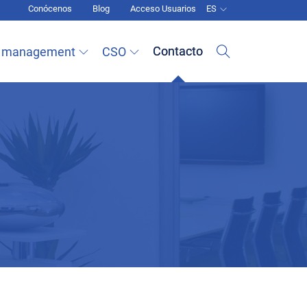
Navegación secundaria
Conócenos
Blog
Acceso Usuarios
ES
Contacto
 management
CSO