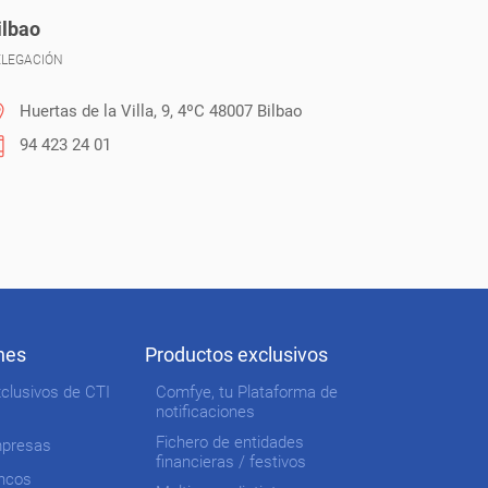
ilbao
ELEGACIÓN
Huertas de la Villa, 9, 4ºC 48007 Bilbao
94 423 24 01
nes
Productos exclusivos
clusivos de CTI
Comfye, tu Plataforma de
notificaciones
Fichero de entidades
mpresas
financieras / festivos
ncos