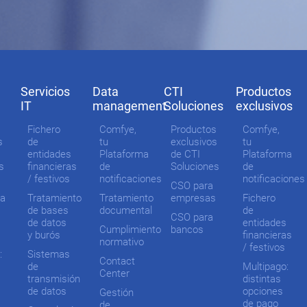
Servicios
Data
CTI
Productos
IT
management
Soluciones
exclusivos
Fichero
Comfye,
Productos
Comfye,
s
de
tu
exclusivos
tu
entidades
Plataforma
de CTI
Plataforma
s
financieras
de
Soluciones
de
/ festivos
notificaciones
notificaciones
CSO para
ma
Tratamiento
Tratamiento
empresas
Fichero
de bases
documental
de
CSO para
de datos
entidades
Cumplimiento
bancos
y burós
financieras
normativo
/ festivos
:
Sistemas
Contact
de
Multipago:
Center
transmisión
distintas
de datos
opciones
Gestión
de pago
de