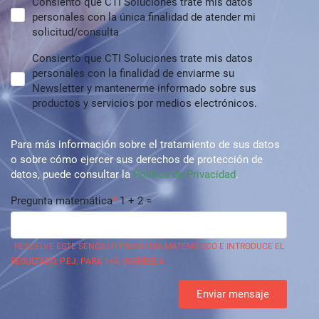
Consiento que CTI Soluciones trate mis datos
personales con la única finalidad de atender mi
solicitud/consulta
Consiento que CTI Soluciones trate mis datos
personales con la finalidad de enviarme su
Newsletter y mantenerme informado sobre sus
productos y servicios por medios electrónicos.
Para más información sobre el tratamiento de sus datos
o sobre cómo ejercer sus derechos de protección de
datos, puede consultar la
Política de Privacidad
.
Pregunta matemática
1 + 2 =
RESUELVE ESTE SENCILLO PROBLEMA MATEMÁTICO E INTRODUCE EL
RESULTADO. P.EJ. PARA 1+3, INGRESE 4.