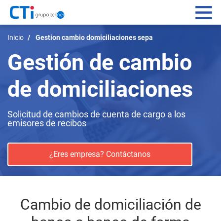
Navegación principal
Pasar
Sistemas de pagos
Inicio
Gestion cambio domiciliaciones sepa
al
Gestión de cambio
contenido
Servicios IT
principal
de domiciliaciones
Data management
CSO
Solicitud de cambios de cuenta de cargo a los
emisores de recibos
Contacto
Conócenos
¿Eres empresa? Contáctanos
Blog
Acceso Usuarios
Cambio de domiciliación de