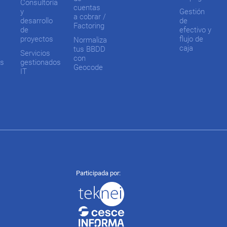
Consultoría
cuentas
y
Gestión
a cobrar /
desarrollo
de
Factoring
de
efectivo y
proyectos
flujo de
Normaliza
caja
tus BBDD
Servicios
con
os
gestionados
Geocode
IT
Abierta
Participada por:
Participada
por:
opciones
de
configuración