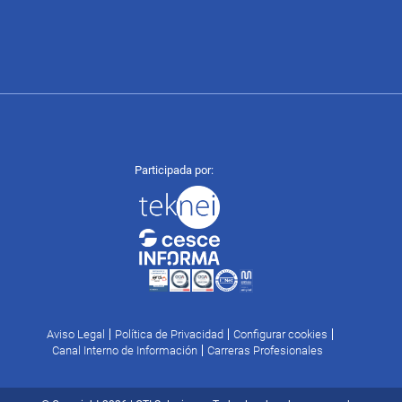
Abierta
Participada por:
Participada
por:
opciones
de
configuración
ie de página
Aviso Legal
Política de Privacidad
Configurar cookies
Canal Interno de Información
Carreras Profesionales