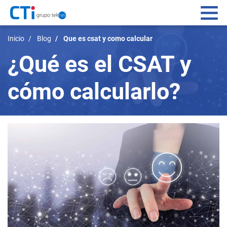
Navegación principal
Pasar
Sistemas de pagos
Inicio
Blog
Que es csat y como calcular
al
¿Qué es el CSAT y
contenido
Servicios IT
principal
cómo calcularlo?
Data management
CSO
Contacto
Conócenos
Blog
Acceso Usuarios