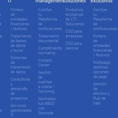
IT
management
Soluciones
exclusivos
Fichero
Comfye,
Productos
Comfye,
s
de
tu
exclusivos
tu
entidades
Plataforma
de CTI
Plataforma
s
financieras
de
Soluciones
de
/ festivos
notificaciones
notificaciones
CSO para
ma
Tratamiento
Tratamiento
empresas
Fichero
de bases
documental
de
CSO para
de datos
entidades
Cumplimiento
bancos
y burós
financieras
normativo
/ festivos
:
Sistemas
Contact
de
Multipago:
Center
transmisión
distintas
de datos
opciones
Gestión
de pago
de
Consultoría
cuentas
y
Gestión
a cobrar /
desarrollo
de
Factoring
de
efectivo y
proyectos
flujo de
Normaliza
caja
tus BBDD
Servicios
con
os
gestionados
Geocode
IT